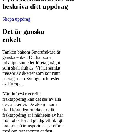
beskriva ditt uppdrag
Skapa uppdrag
Det är ganska
enkelt
Tanken bakom Smartfrakt.se är
ganska enkel. Du har som
privatperson eller företag något
som skall fraktas. Vi har samlat
massor av åkerier som kör runt
på vägarna i Sverige och resten
av Europa.
När du beskriver ditt
fraktuppdrag kan det ses av alla
dessa åkerier. De åkerier som
skall köra den runda där ditt
fraktuppdrag är i närheten av har
möjlighet for att ge dig ett riktigt
bra pris på transporten – jämfört
med om transporten endast