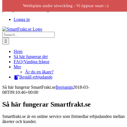
Skip
Erbjuder service mellan åkerier och kunder – Frakt och transport för
Webbplats under utveckling - Vi öppnar snart :-)
to
privatpersoner och företag
content
Logga in
Search
for:
Hem
Så här fungerar det
FAQ/Vanliga frågor
Mer
Är du en åkare?
Beställ erbjudande
Så här fungerar SmartFrakt.se
Benjamin
2018-03-
08T09:10:46+00:00
Så här fungerar Smartfrakt.se
Smartfrakt.se är en online service som förmedlar erbjudanden mellan
åkerier och kunder.