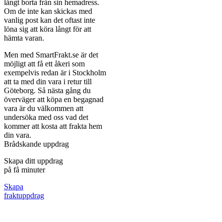
långt borta från sin hemadress.
Om de inte kan skickas med
vanlig post kan det oftast inte
löna sig att köra långt för att
hämta varan.
Men med SmartFrakt.se är det
möjligt att få ett åkeri som
exempelvis redan är i Stockholm
att ta med din vara i retur till
Göteborg. Så nästa gång du
överväger att köpa en begagnad
vara är du välkommen att
undersöka med oss vad det
kommer att kosta att frakta hem
din vara.
Brådskande uppdrag
Skapa ditt uppdrag
på få minuter
Skapa
fraktuppdrag