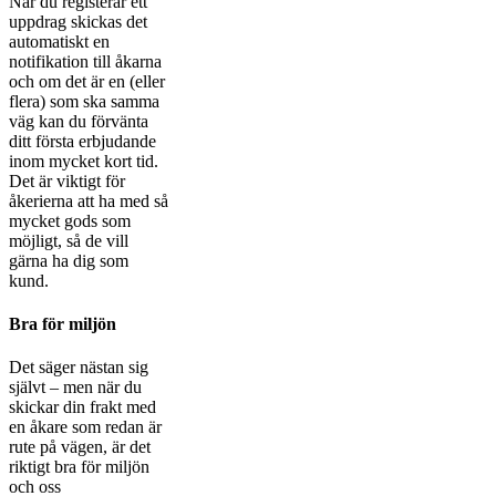
När du registerar ett
uppdrag skickas det
automatiskt en
notifikation till åkarna
och om det är en (eller
flera) som ska samma
väg kan du förvänta
ditt första erbjudande
inom mycket kort tid.
Det är viktigt för
åkerierna att ha med så
mycket gods som
möjligt, så de vill
gärna ha dig som
kund.
Bra för miljön
Det säger nästan sig
självt – men när du
skickar din frakt med
en åkare som redan är
rute på vägen, är det
riktigt bra för miljön
och oss