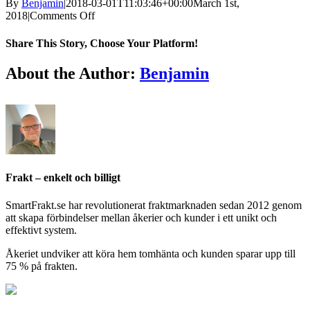
By
Benjamin
|
2018-03-01T11:03:46+00:00
March 1st,
on
2018
|
Comments Off
Vad
skall
Share This Story, Choose Your Platform!
transporteras?
Facebook
X
Reddit
LinkedIn
Tumblr
Pinterest
Vk
Email
About the Author:
Benjamin
Frakt – enkelt och billigt
SmartFrakt.se har revolutionerat fraktmarknaden sedan 2012 genom
att skapa förbindelser mellan åkerier och kunder i ett unikt och
effektivt system.
Åkeriet undviker att köra hem tomhänta och kunden sparar upp till
75 % på frakten.