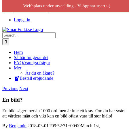
Skip
Erbjuder service mellan åkerier och kunder – Frakt och transport för
Webbplats under utveckling - Vi öppnar snart :-)
to
privatpersoner och företag
content
Logga in
Search
for:
Hem
Så här fungerar det
FAQ/Vanliga frågor
Mer
Är du en åkare?
Beställ erbjudande
Previous
Next
En bild?
En bild säger mer än 1000 ord men är inte ett krav. Om du har svårt
att värdera mått och vikt kan en bild oftast vara till stor hjälp!
By
Benjamin
|
2018-03-01T09:52:31+00:00
March 1st,