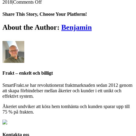
on
2018
|
Comments Off
En
bild?
Share This Story, Choose Your Platform!
Facebook
X
Reddit
LinkedIn
Tumblr
Pinterest
Vk
Email
About the Author:
Benjamin
Frakt – enkelt och billigt
SmartFrakt.se har revolutionerat fraktmarknaden sedan 2012 genom
att skapa förbindelser mellan åkerier och kunder i ett unikt och
effektivt system.
Åkeriet undviker att köra hem tomhänta och kunden sparar upp till
75 % på frakten.
Kontakta oss